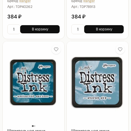
Бренд:
Ranger
Бренд:
Ranger
Арт.:
TDP40262
Арт.:
TDP78913
384 ₽
384 ₽
В корзину
В корзину
Штемпельная мини
Штемпельная мини