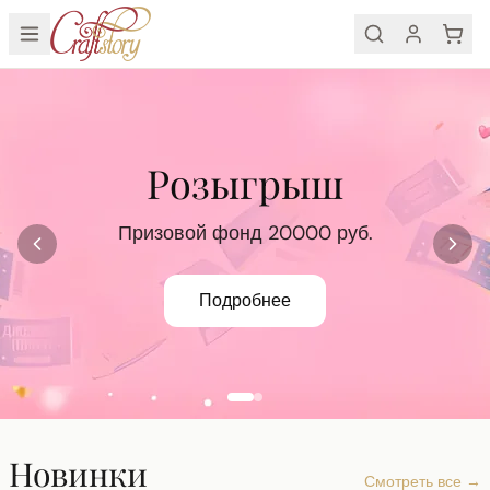
Craftstory — товары для творчества и рукоделия
Бонусная программа
Розыгрыш
Получайте баллы за каждую покупку
Призовой фонд 20000 руб.
Подробнее
Подробнее
Новинки
Смотреть все →