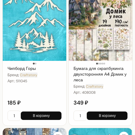
Чипборд Горы
Бумага для скрапбукинга
двухсторонняя А4 Домик у
Бренд:
Craftstory
леса
Арт.:
511045
Бренд:
Craftstory
Арт.:
408008
185 ₽
349 ₽
В корзину
В корзину